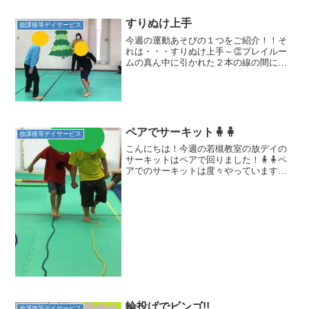
すりぬけ上手
放課後等デイサービス
今週の運動あそびの１つをご紹介！！そ
れは・・・すりぬけ上手～👏プレイルー
ムの真ん中に引かれた２本の線の間に鬼
が陣取りそのゾーンを鬼に捕まらないよ
うにみんなで走り抜けます！！ 捕まった
人は一緒に鬼になります！！最初はプラ
スに来ていたお友達も少...
ペアでサーキット🧍🧍
放課後等デイサービス
こんにちは！今週の若槻教室の放デイの
サーキットはペアで回りました！🧍🧍ペ
アでのサーキットは度々やっています
が、今回はお友だちがすくないこともあ
り、ペアを何回か変えて実施しました！
同じサーキットでも・・・ペアが違うと
頑張るポイントが変わること...
輪投げでビンゴ!!
放課後等デイサービス