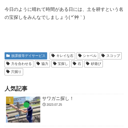
今日のように晴れて時間がある日には、土を耕すという名
の宝探しをみんなでしましょう( *´艸｀)
放課後等デイサービス
キレイな石
シャベル
スコップ
力を合わせる
協力
宝探し
石
砂遊び
穴掘り
人気記事
サワガニ探し！
2023.07.25