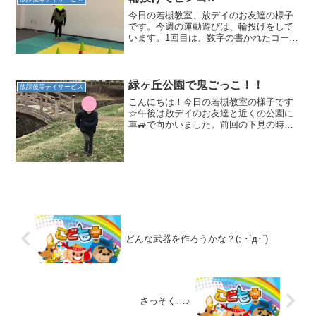
今日の若槻教室、放デイのお友達の様子
です。今週の運動遊びは、輪投げをして
います。1回目は、数字の書かれたコーン
にフープを入れて、何点取れるか挑戦し
ました！！「4点、2点、5点・・・」と数
字を伝え「全部で？」と聞くと、みんな
で考えて「○○！」...
緑ヶ丘公園で鬼ごっこ！！
放課後等デイサービス
こんにちは！今日の若槻教室の様子です
☆午後は放デイのお友達と近くの公園に
車🚙で向かいました。前回の下見の時と
天気が全然違って・・・今日は肌寒い日
でした。しかも、昨日の雪⛄が溶けてブ
ランコの下はこんな感じです(-_-;) でも、
若槻教室のお友...
どんな武器を作ろうかな？(; ･`д･´)
さっそく…♪