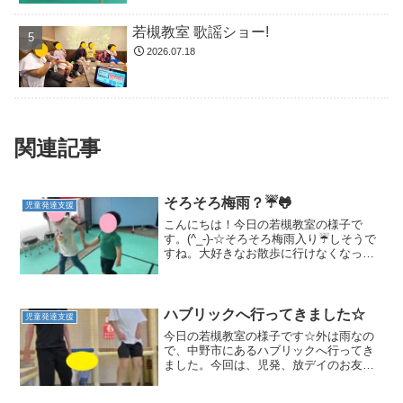
若槻教室 歌謡ショー!
2026.07.18
関連記事
そろそろ梅雨？☔🐸
児童発達支援
こんにちは！今日の若槻教室の様子で
す。(^_-)-☆そろそろ梅雨入り☔しそうで
すね。大好きなお散歩に行けなくなって
しまうのは悲しいなぁ・・・😢でも、室
内で楽しく過ごせるように色々な楽しい
遊びを考えてます！ふたりで仲良く一緒
に遊んでみたり音楽...
ハブリックへ行ってきました☆
児童発達支援
今日の若槻教室の様子です☆外は雨なの
で、中野市にあるハブリックへ行ってき
ました。今回は、児発、放デイのお友達
全員でのお出かけです！！初めて見る室
内遊具で、目を輝かせて楽しむお友達!