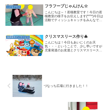
(^^)!トランポリンをしたり、ボールプー
ル、おもちゃ、バス...
フラフープじゃんけん☆
こどもプラス
こんにちは～！若槻教室です！今日の若
槻教室の様子をお伝えします(*^^*)今日は
活動でティッシュキャッチをみんなでや
ってからフラフープじゃんけんをやりま
した🎵２チームに分かれていざ勝負
🔥 フープを進んでいって対面すると
その場でじゃんけんし...
クリスマスリース作り🎄
放課後等デイサービス
こんにちは！今日もあいにくのお天
気・・・ということで、少し早いですが
児童発達のお友達とクリスマスリースを
作成しました！作り方の説明を神妙な面
持ちで聞いているお友だちです(^^♪リー
スってなんだろう？となっていますね(*^-
^*)今回は、折り...
づなっち広場に行きました！！