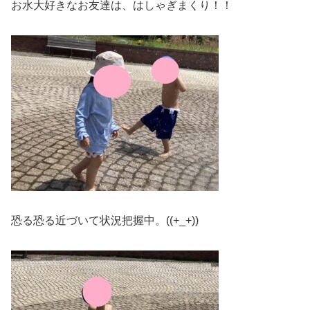
お水大好きなお友達は、はしゃぎまくり！！
恐る恐る近づいて状況把握中。((+_+))