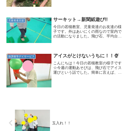
レチックで楽しんでいたお友達(*^^*)ロー
プ状のアスレチックに挑戦し、一番高い
場所まで登...
サーキット→新聞紙遊び!!
児童発達支援
今日の若槻教室、児童発達のお友達の様
子です。外はあいにくの雨なので室内で
の活動になりました。飛び石、平均台、
跳び箱、トランポリンなど様々運動器具
を使いサーキットを作ると…スタートか
ら順番に進んでいくお友達。飛び石に数
字をつけてみると「①…②...
アイスがとけないうちに！！🍨
放課後等デイサービス
こんにちは！今日の若槻教室の様子です
☆今週の運動あそびは、飛び石でアイス
運びという話でした。簡単に言えば、バ
ランスストーンというカラフルな石を渡
ってかわいい猫のぬいぐるみさんにアイ
スを届けようというストーリーです。 ち
なみにアイスは早く届け...
玉入れ！！