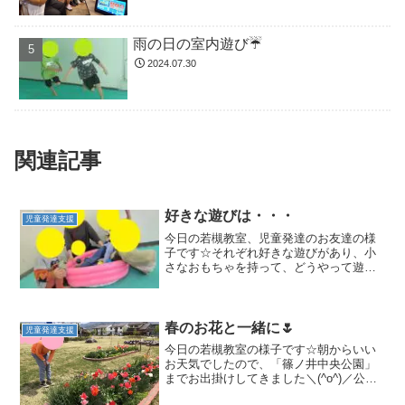
雨の日の室内遊び☔
2024.07.30
関連記事
好きな遊びは・・・
児童発達支援
今日の若槻教室、児童発達のお友達の様
子です☆それぞれ好きな遊びがあり、小
さなおもちゃを持って、どうやって遊ぶ
か考えてみたり!(^^)!小さなビニールプー
ルを使い、ボールを入れて…ボールプー
ルを楽しみます(*^^*) 1人で入っている
と、その...
春のお花と一緒に🌷
児童発達支援
今日の若槻教室の様子です☆朝からいい
お天気でしたので、「篠ノ井中央公園」
までお出掛けしてきました＼(^o^)／公園
には沢山アスレチックがあり、早速アス